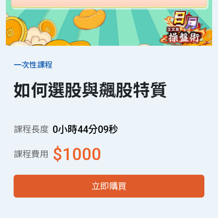
一次性課程
如何選股與飆股特質
0小時44分09秒
課程長度
$1000
課程費用
立即購買