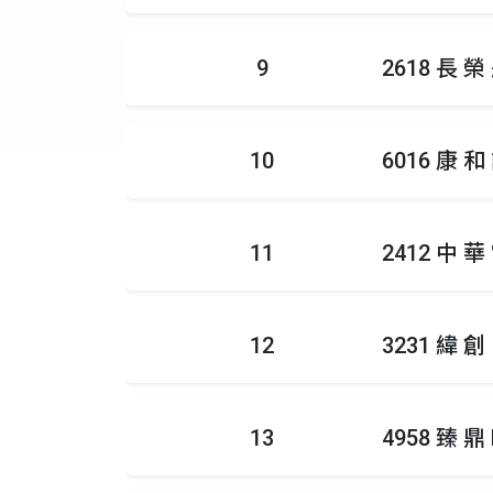
9
2618 長 榮
10
6016 康 和
11
2412 中 華
12
3231 緯 創
13
4958 臻 鼎 