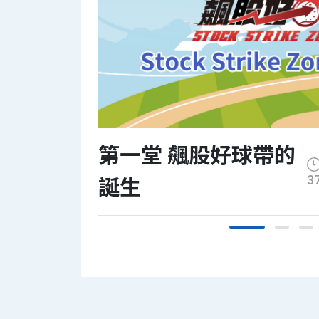
台積電長抱金融
飆股好球帶 第二
債 透過ETF與神同
堂課 直球預告
行?搶當美國電信
三雄的債主?
第一堂 飆股好球帶的
長度 0小時23分
3
誕生
完全不用寫程式
的程式選股