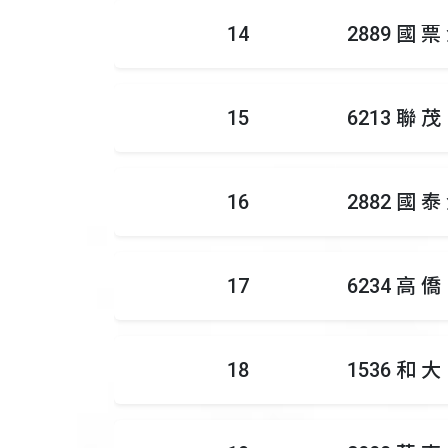
14
2889 國 票
15
6213 聯 茂
16
2882 國 泰
17
6234 高 僑
18
1536 和 大