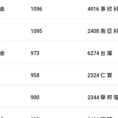
 金
1096
4916 事 欣 
1095
2408 南 亞 
 金
973
6274 台 燿
958
2324 仁 寶
900
2344 華 邦 