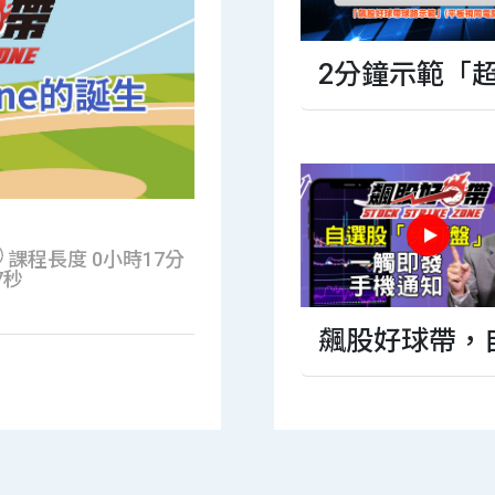
2分鐘示範「
投資514-元宇宙
飆」 前13支
與駭客任務
超飆，10支大
漲，7支漲停
第二堂 飆股好球帶 
課程長度 0小時17分
7秒
球
飆股好球帶，
選股免盯盤，
觸即發 手機通