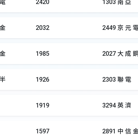
 電
2420
1303 南 亞
 金
2032
2449 京 元 
 金
1985
2027 大 成 
 半
1926
2303 聯 電
1919
3294 英 濟
1597
2891 中 信 