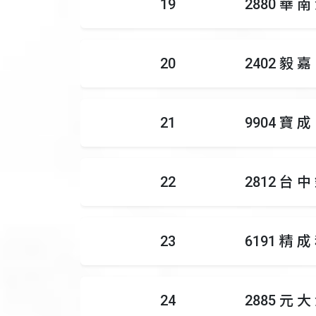
19
2880 華 南
20
2402 毅 嘉
21
9904 寶 成
22
2812 台 中
23
6191 精 成
24
2885 元 大