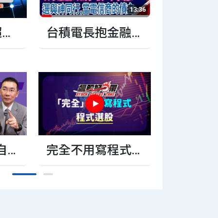
台積電長抱金融
超
飆股好球帶
債 透過ETF與神同
觸發
堂課 直球
行?搶當美國電信
三雄的債主?
板
直
第三堂 飆股好球帶
課程長度 0小時14分
28秒
球
自
完全不用寫程式
一
的程式選股
知