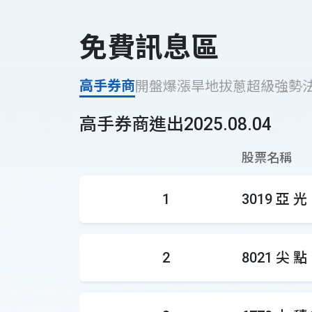
免費訊息區
高手券商
開盤爆漲
旱地拔蔥
超級強勢
高手券商進出2025.08.04
股票名稱
1
3019 亞 光
2
8021 尖 點