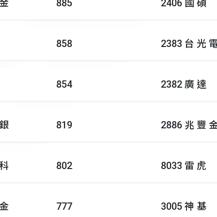
 金
885
2406 國 碩
858
2383 台 光 
854
2382 廣 達
 銀
819
2886 兆 豐 
 科
802
8033 雷 虎
 金
777
3005 神 基