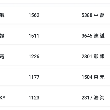
 航
1562
5388 中 磊
 證
1511
3645 達 邁
 電
1226
2801 彰 銀
1177
1504 東 元
KY
1123
2317 鴻 海