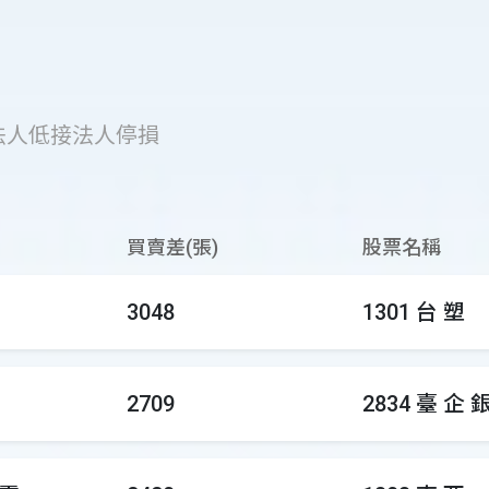
法人低接
法人停損
買賣差(張)
股票名稱
3048
1301 台 塑
2709
2834 臺 企 