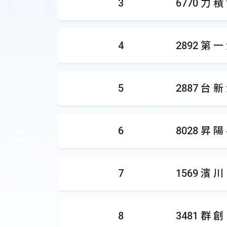
3
6770 力 積
4
2892 第 一
5
2887 台 新
6
8028 昇 陽
7
1569 濱 川
8
3481 群 創