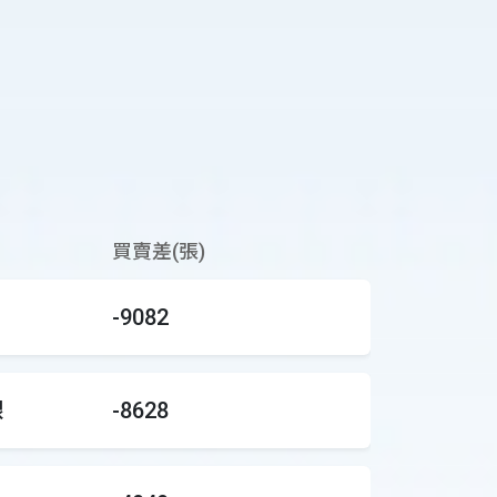
買賣差(張)
-9082
銀
-8628